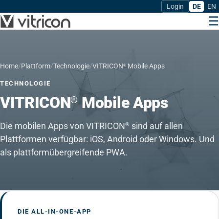
Login
DE
EN
☰
Home
/
Plattform
/
Technologie
/
VITRICON
Mobile Apps
®
TECHNOLOGIE
VITRICON
Mobile Apps
®
Die mobilen Apps von VITRICON
sind auf allen
®
Plattformen verfügbar: iOS, Android oder Windows. Und
als plattformübergreifende PWA.
DIE ALL-IN-ONE-APP